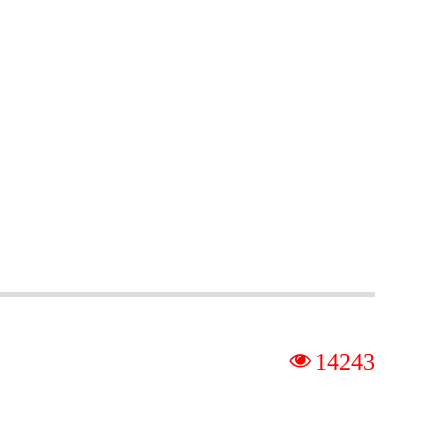
넶
14243