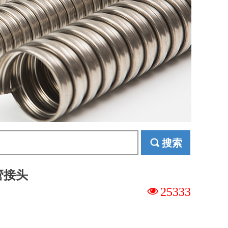
끠
搜索
管接头
넶
25333