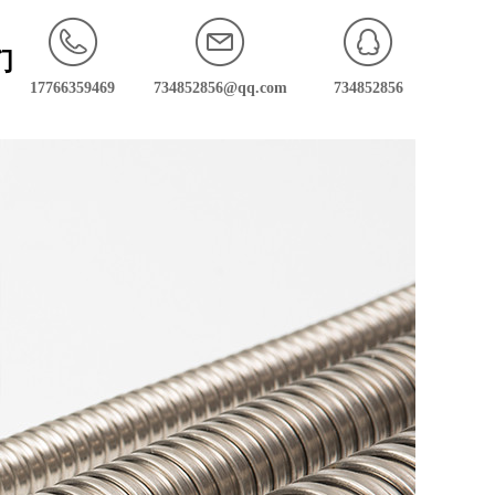
们
17766359469
734852856@qq.com
734852856