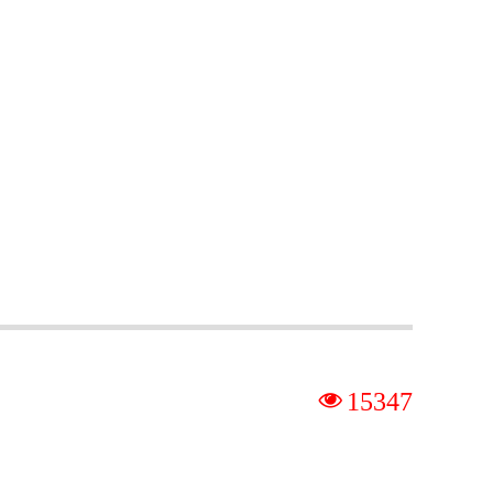
넶
15347