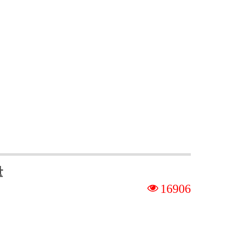
量
넶
16906