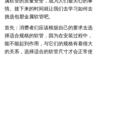
属软管的质量安全，成为人们最关心的事
情。接下来的时间就让我们去学习如何去
挑选包塑金属软管吧。
首先：消费者们应该根据自己的要求去选
择适合规格的软管，因为在安装过程中，
能不能起到作用，与它们的规格有着很大
的关系，选择适合的软管尺寸才会正常使
用。
其次：消费者们应该用手去触摸一下包塑
金属软管的表面，试一试是不是光滑，一
般质量好一些的软管做工非常的好，
下一篇：
无
网站首页
关于我们
新闻资讯
产品中心
联系我们